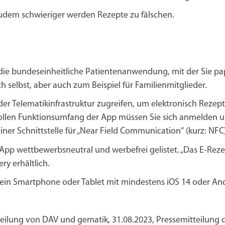
udem schwieriger werden Rezepte zu fälschen.
t die bundeseinheitliche Patientenanwendung, mit der Sie p
 selbst, aber auch zum Beispiel für Familienmitglieder.
in der Telematikinfrastruktur zugreifen, um elektronisch Re
vollen Funktionsumfang der App müssen Sie sich anmelden u
iner Schnittstelle für „Near Field Communication“ (kurz: NF
App wettbewerbsneutral und werbefrei gelistet. „Das E-Rez
y erhältlich.
in Smartphone oder Tablet mit mindestens iOS 14 oder Andr
ilung von DAV und gematik, 31.08.2023, Pressemitteilung 