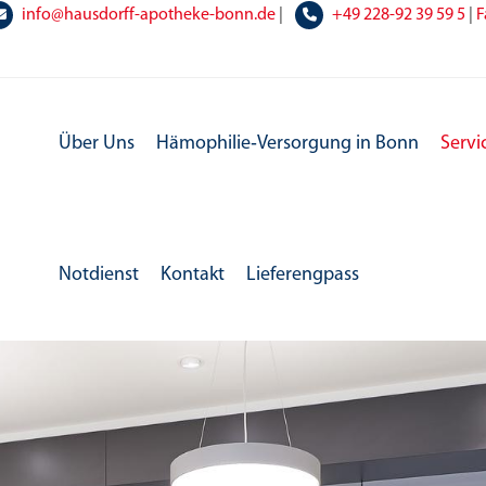
info@hausdorff-apotheke-bonn.de
|
+49
228-92 39 59 5
|
F
Über Uns
Hämophilie‑Versorgung in Bonn
Servi
Notdienst
Kontakt
Lieferengpass