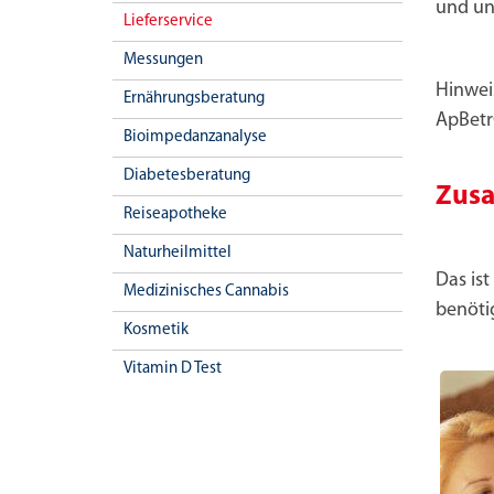
und unh
Lieferservice
Messungen
Hinweis
Ernährungsberatung
ApBetr
Bioimpedanzanalyse
Diabetesberatung
Zusa
Reiseapotheke
Naturheilmittel
Das is
Medizinisches Cannabis
benötig
Kosmetik
Vitamin D Test