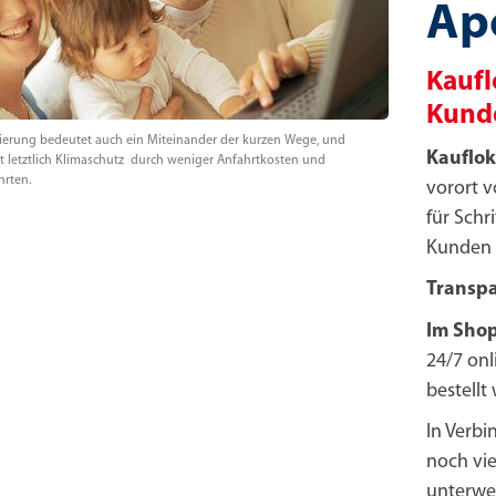
Ap
Kaufl
Kund
sierung bedeutet auch ein Miteinander der kurzen Wege, und
Kauflok
 letztlich Klimaschutz durch weniger Anfahrtkosten und
hrten.
vorort v
für Schr
Kunden 
Transpa
Im Sho
24/7 onl
bestell
In Verb
noch viel
unterweg