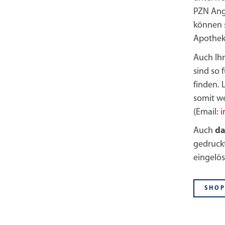
PZN Anga
können s
Apotheke
Auch Ihr
sind so 
finden. 
somit we
(Email:
i
Auch
da
gedruckt
eingelö
SHOP