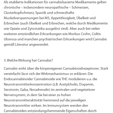
Als etablierte Indikationen für cannabisbasierte Medikamente gelten
chronische – insbesondere neuropathische – Schmerzen,
Clusterkopfschmerz, Spastik und schmerzhafte
Muskelverspannungen bei MS, Appetitlosigkeit, Übelkeit und
Erbrechen (auch Übelkeit und Erbrechen, welche durch Medikamente
wie Opiate und Zytostatika ausgelöst sind). Aber auch bei vielen
weiteren entzündlichen Erkrankungen wie Morbus Crohn, Colitis
Ulcerosa und manchen psychiatrischen Erkrankungen wird Cannabis
gemäß Literatur angewendet.
3. Welche Wirkung hat Cannabis?
Cannabis wirkt über die körpereigenen Cannabinoidrezeptoren. Stark
vereinfacht lässt sich der Wirkmechanismus so erklären: Die
Endocannabinoide/ Cannabinoide wie THC modulieren u.a. die
Neurotransmitterkonzentration (z.B. Acetylcholin, Dopamin,
Serotonin, Gaba, Noradrenalin) im zentralen und vegetativen
Nervensystem, in dem Sie bei einer zu hohen
Neurotransmitteraktivität hemmend auf die jeweiligen
Neurotransmitter wirken. Im Immunsystem werden den
Cannabinoiden entzündungshemmende Eigenschaften durch