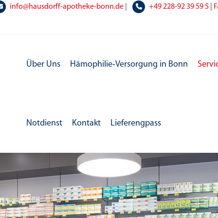
info@hausdorff-apotheke-bonn.de
|
+49
228-92 39 59 5
|
F
Über Uns
Hämophilie‑Versorgung in Bonn
Servi
Notdienst
Kontakt
Lieferengpass