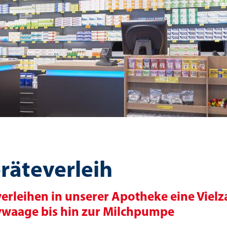
räteverleih
verleihen in unserer Apotheke eine Vielz
waage bis hin zur Milchpumpe