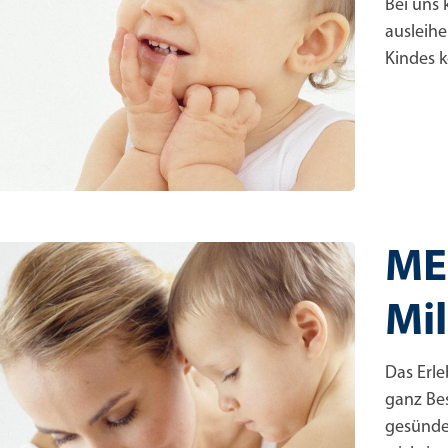
Bei uns 
ausleihe
Kindes 
ME
Mi
Das Erle
ganz Bes
gesünde