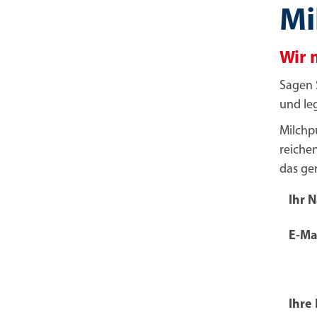
Mi
Wir 
Sagen 
und leg
Milchp
reichen
das ge
Ihr 
E-Ma
Ihre