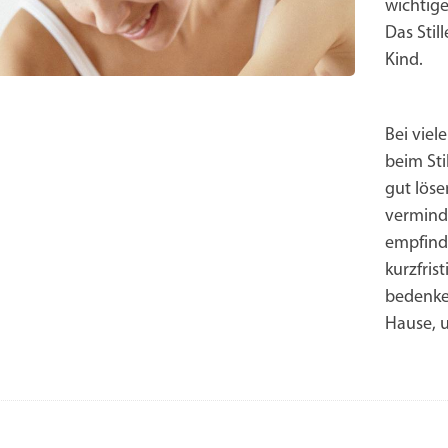
wichtige
Das Stil
Kind.
Bei viel
beim Sti
gut löse
vermind
empfind
kurzfris
bedenken
Hause, 